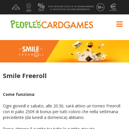
PUOI GIOCARE SOLO SE SEI MAGGIORENNE
IL GIOCO PUÒ CAUSARE DIPENDENZA
Smile Freeroll
Come funziona
:
Ogni giovedì e sabato, alle 20:30, sarà attivo un torneo Freeroll
con in palio 250€ di bonus per tutti coloro che nella settimana
precedente (da lunedì a domenica) abbiano:
Perso almeno 5 partite tra tutte le partite giocate